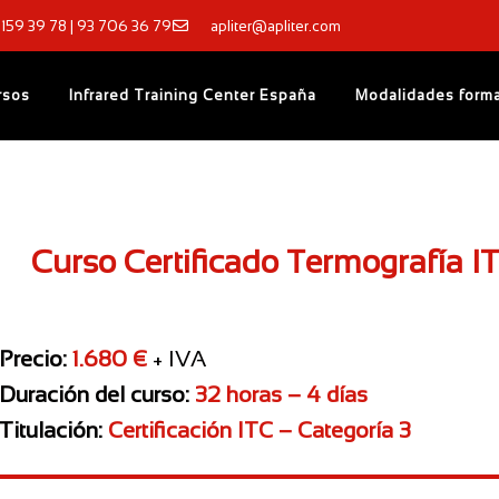
 159 39 78 | 93 706 36 79
apliter@apliter.com
rsos
Infrared Training Center España
Modalidades forma
Curso Certificado Termografía IT
 Precio:
1.680 €
+ IVA
Duración del curso:
32 horas – 4 días
Titulación:
Certificación ITC – Categoría 3