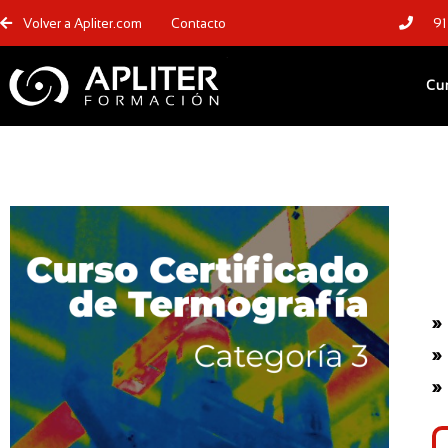
Volver a Apliter.com
Contacto
91
Cu
»
»
»