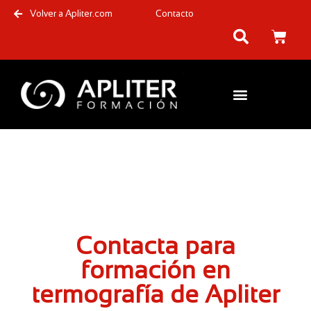
Volver a Apliter.com
Contacto
Contacta para
formación en
termografía de Apliter