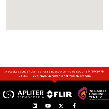
¿Necesitas ayuda? Llama ahora a nuestro centro de soporte 91 159 39 78 |
93 706 36 79 o envía un correo a apliter@apliter.com