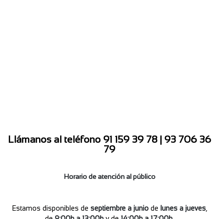
Llámanos al teléfono 91 159 39 78 | 93 706 36
79
Horario de atención al público
Estamos disponibles de
septiembre a junio
de
lunes a jueves
,
de
9:00h a 13:00h
y de
14:00h a 17:00h
.