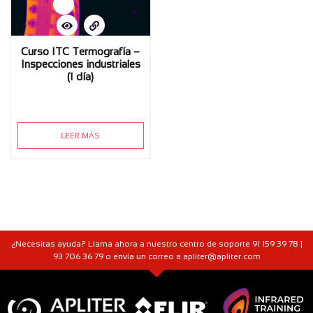
Curso ITC Termografía –
Inspecciones industriales
(1 día)
LEER MÁS
¿Necesitas ayuda? Llama ahora a nuestro centro de soporte 91 159 39 78 |
93 706 36 79 o envía un correo a apliter@apliter.com