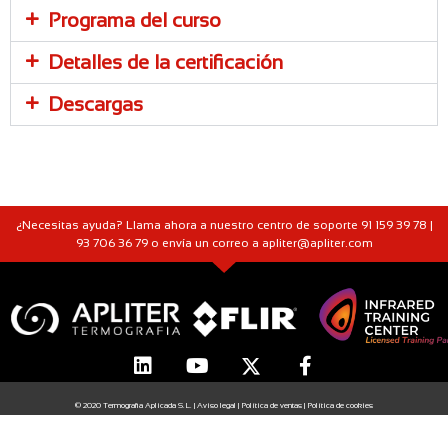
Programa del curso
Detalles de la certificación
Descargas
¿Necesitas ayuda? Llama ahora a nuestro centro de soporte 91 159 39 78 |
93 706 36 79 o envía un correo a apliter@apliter.com
© 2020 Termografia Aplicada S.L. |
Aviso legal
|
Política de ventas
|
Política de cookies