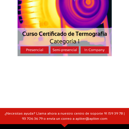
¿Necesitas ayuda? Llama ahora a nuestro centro de soporte 91 159 39 78 |
93 706 36 79 o envía un correo a apliter@apliter.com