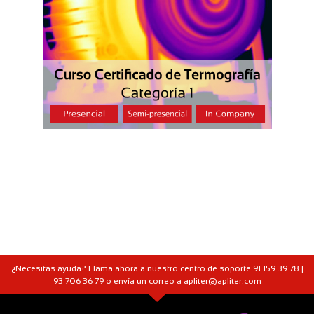
¿Necesitas ayuda? Llama ahora a nuestro centro de soporte 91 159 39 78 |
93 706 36 79 o envía un correo a apliter@apliter.com