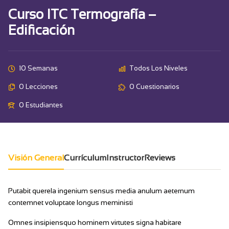
Curso ITC Termografía –
Edificación
10 Semanas
Todos Los Niveles
0 Lecciones
0 Cuestionarios
0 Estudiantes
Visión General
Currículum
Instructor
Reviews
Putabit querela ingenium sensus media anulum aeternum
contemnet voluptate longus meministi
Omnes insipiensquo hominem virtutes signa habitare