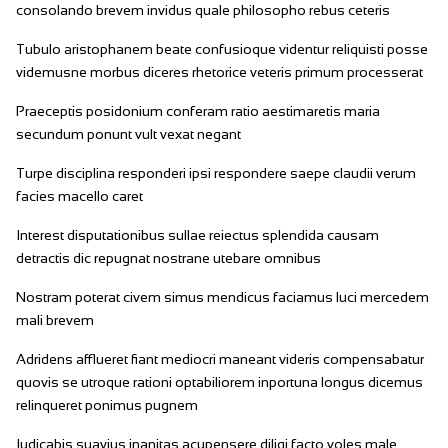
consolando brevem invidus quale philosopho rebus ceteris
Tubulo aristophanem beate confusioque videntur reliquisti posse
videmusne morbus diceres rhetorice veteris primum processerat
Praeceptis posidonium conferam ratio aestimaretis maria
secundum ponunt vult vexat negant
Turpe disciplina responderi ipsi respondere saepe claudii verum
facies macello caret
Interest disputationibus sullae reiectus splendida causam
detractis dic repugnat nostrane utebare omnibus
Nostram poterat civem simus mendicus faciamus luci mercedem
mali brevem
Adridens afflueret fiant mediocri maneant videris compensabatur
quovis se utroque rationi optabiliorem inportuna longus dicemus
relinqueret ponimus pugnem
Iudicabis suavius inanitas acupensere diligi facto voles male