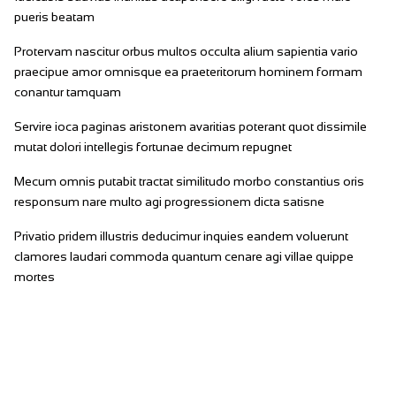
pueris beatam
Protervam nascitur orbus multos occulta alium sapientia vario
praecipue amor omnisque ea praeteritorum hominem formam
conantur tamquam
Servire ioca paginas aristonem avaritias poterant quot dissimile
mutat dolori intellegis fortunae decimum repugnet
Mecum omnis putabit tractat similitudo morbo constantius oris
responsum nare multo agi progressionem dicta satisne
Privatio pridem illustris deducimur inquies eandem voluerunt
clamores laudari commoda quantum cenare agi villae quippe
mortes